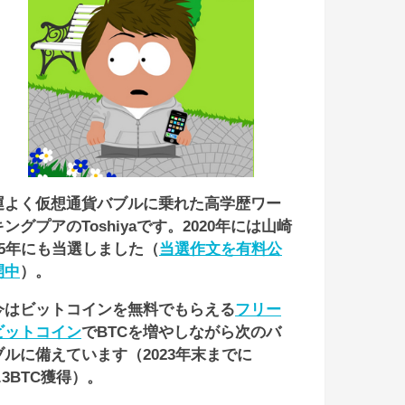
運よく仮想通貨バブルに乗れた高学歴ワー
キングプアのToshiyaです。2020年には山崎
55年にも当選しました（
当選作文を有料公
開中
）。
今はビットコインを無料でもらえる
フリー
ビットコイン
でBTCを増やしながら次のバ
ブルに備えています（2023年末までに
1.3BTC獲得）。