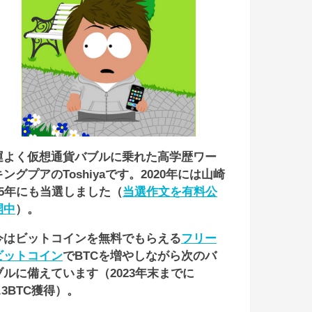
運よく仮想通貨バブルに乗れた高学歴ワー
キングプアのToshiyaです。2020年には山崎
55年にも当選しました（
当選作文を有料公
開中
）。
今はビットコインを無料でもらえる
フリー
ビットコイン
でBTCを増やしながら次のバ
ブルに備えています（2023年末までに
1.3BTC獲得）。