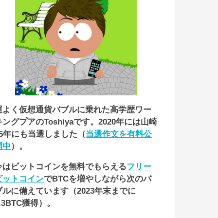
運よく仮想通貨バブルに乗れた高学歴ワー
キングプアのToshiyaです。2020年には山崎
55年にも当選しました（
当選作文を有料公
開中
）。
今はビットコインを無料でもらえる
フリー
ビットコイン
でBTCを増やしながら次のバ
ブルに備えています（2023年末までに
1.3BTC獲得）。